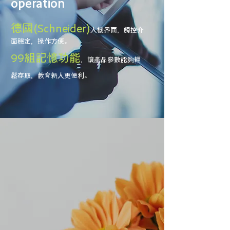
operation
德國(Schneider)
人機界面，觸控介
面穩定，操作方便。
99組記憶功能
，讓產品參數能夠輕
鬆存取，教育新人更便利。