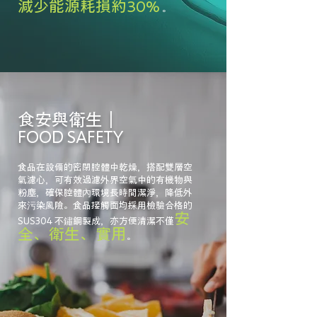
減少能源耗損約30%
。
食安與衛生｜
FOOD
SAFETY
食品在設備的密閉腔體中乾燥，搭配雙層空
氣濾心，可有效過濾外界空氣中的有機物與
粉塵，確保腔體內環境長時間潔淨，降低外
來污染風險。食品接觸面均採用檢驗合格的
安
SUS304 不鏽鋼製成，亦方便清潔不僅
全、衛生、實用
。