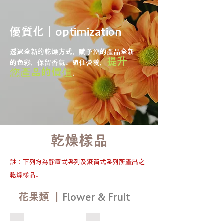
優質化｜optimization
透過全新的乾燥方式，賦予您的產品全新
提升
的色彩，保留香氣、鎖住營養，
您產品的價值
。
​乾燥樣品
​註：下列均為靜置式系列及滾筒式系列所產出之
乾燥樣品。
​花果類 ｜
Flower & Fruit