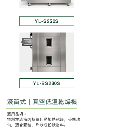
YL-S250S
YL-BS280S
滾筒式｜真空低溫乾燥機
適用品項：
物料在滾筒內持續翻動加熱乾燥，受熱均
勻，適合顆粒、片狀或粉狀物料。