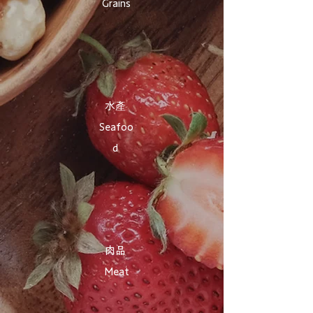
Grains
​水產
Seafoo
d
​肉品
Meat