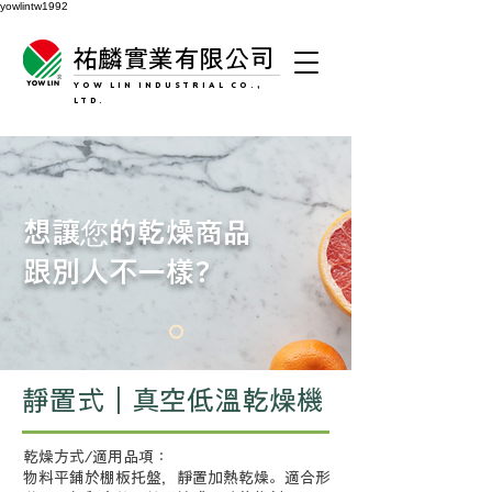
yowlintw1992
祐麟實業有限公司
YOW LIN INDUSTRIAL CO.,
LTD.
想讓您的乾燥商品
跟別人不一樣?
靜置式｜真空低溫乾燥機
乾燥方式/適用品項：
物料平鋪於棚板托盤，靜置加熱乾燥。適合形