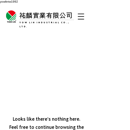
yowlintw1992
祐麟實業有限公司
YOW LIN INDUSTRIAL CO.,
LTD.
Looks like there’s nothing here.
Feel free to continue browsing the