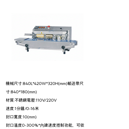
機械尺寸:840L*420W*320H(mm)
輸送帶尺
寸:840*180(mm)
材質:不銹鋼
電壓:110V/220V
速度:1分鐘/0-16米
封口寬度:10(mm)
封口溫度0-300%
*內建速度控制功能，可依