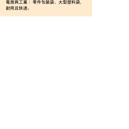
電商與工業： 零件包裝袋、大型塑料袋，
耐用且快速。
​祐麟實業有限公司
+886-4-2560-9972 (TEL)
+886-4-2560-6652
(FAX)
yowlintw1992@gmail.com