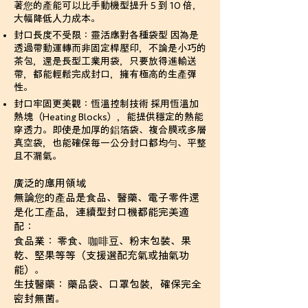
著您的產能可以比手動機型提升 5 到 10 倍，
大幅降低人力成本。
封口長度不受限：靈活應對各種袋型 因為是
透過帶動運轉而非固定桿壓印，不論是小巧的
茶包，還是長型工業用袋，只要放得進輸送
帶，都能輕鬆完成封口，擁有極高的生產彈
性。
封口牢固更美觀：恆溫控制技術 採用恆溫加
熱塊（Heating Blocks），能提供穩定的熱能
穿透力。即使是加厚的鋁箔袋、複合膜或多層
真空袋，也能確保每一公分封口都均勻、平整
且不漏氣。
廣泛的應用領域
無論您的產品是食品、醫藥、電子零件還
是化工產品，連續型封口機都能完美適
配：
食品業： 零食、咖啡豆、粉末包裝、果
乾、堅果等等（支援選配充氣或抽氣功
能）。
生技醫藥： 藥品袋、口罩包裝，確保完全
密封無菌。