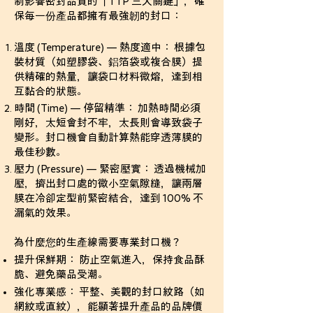
制影響密封品質的「TTP 三大關鍵」，確
保每一份產品都擁有最強韌的封口：
溫度 (Temperature) — 熱度適中： 根據包
裝材質（如塑膠袋、鋁箔袋或複合膜）提
供精確的熱量，讓袋口材料微熔，達到相
互黏合的狀態。
時間 (Time) — 停留精準： 加熱時間必須
剛好，太短會封不牢，太長則會導致袋子
變形。封口機會自動計算熱能穿透薄膜的
最佳秒數。
壓力 (Pressure) — 緊密壓實： 透過機械加
壓，擠出封口處的微小空氣隙縫，讓兩層
膜在冷卻定型前緊密結合，達到 100% 不
漏氣的效果。
為什麼您的生產線需要專業封口機？
提升保鮮期： 防止空氣進入，保持食品酥
脆、避免藥品受潮。
強化專業感： 平整、美觀的封口紋路（如
網紋或直紋），能顯著提升產品的品牌價