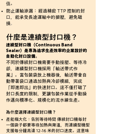
值。
防止運輸滲漏： 經過精密 TTP 控制的封
口，能承受長途運輸中的擠壓，避免破
損
。
什麼是連續型封口機？
連續型封口機（Continuous Band
Sealer）是專為追求生產效率的企業設計的
自動化封口設備。
不同於傳統封口機需要手動按壓、等待冷
卻，連續型封口機採用「輸送帶式作
業」。當包裝袋放上機器後，輸送帶會自
動帶著袋口通過加熱與冷卻模組，完成
「即進即出」的快速封口。這不僅打破了
封口長度的限制，更讓包裝作業從手動操
作邁向標準化、規模化的流水線生產。
為什麼選擇連續型封口機？
產能極大化：告別等待時間 傳統封口機每封
一個袋子都要等待加熱與降溫，而連續型機型
支援每分鐘高達 12-16 米的封口速度。這意味