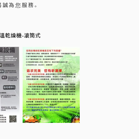
竭誠為您服務。
溫乾燥機-滾筒式