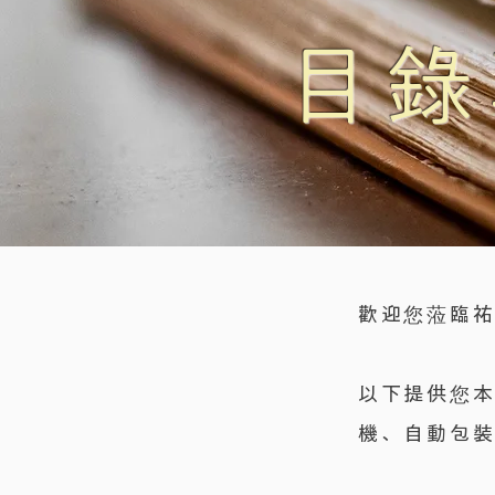
​目
歡迎您蒞臨
以下提供您
機、自動包