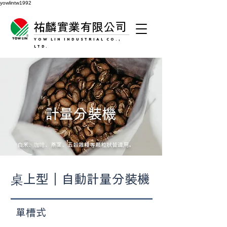
yowlintw1992
祐麟實業有限公司
YOW LIN INDUSTRIAL CO.,
LTD.
計量分裝機
白米、咖啡、茶葉、五穀雜糧等顆粒狀皆適用。
桌上型｜自動計量分裝機
​ 單槽式