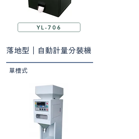
YL-706
落地型｜自動計量分裝機
​ 單槽式