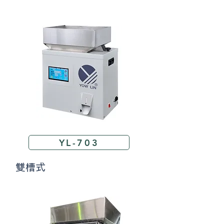
YL-703
​ 雙槽式