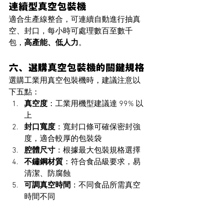
連續型真空包裝機
適合生產線整合，可連續自動進行抽真
空、封口，每小時可處理數百至數千
包，
高產能、低人力
。
六、選購真空包裝機的關鍵規格
選購工業用真空包裝機時，建議注意以
下五點：
真空度
：工業用機型建議達 99% 以
上
封口寬度
：寬封口條可確保密封強
度，適合較厚的包裝袋
腔體尺寸
：根據最大包裝規格選擇
不鏽鋼材質
：符合食品級要求，易
清潔、防腐蝕
可調真空時間
：不同食品所需真空
時間不同