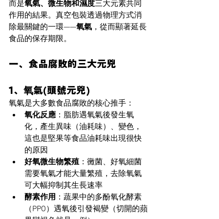
而是
氧氣、微生物和濕度
三大元素共同
作用的結果。真空包裝透過物理方式消
除最關鍵的一環——
氧氣
，從而顯著延長
食品的保存期限。
一、食品腐敗的三大元兇
1、氧氣(頭號元兇)
氧氣是大多數食品腐敗的核心推手：
氧化反應
：脂肪遇氧氣後發生氧
化，產生異味（油耗味）、變色，
這也是堅果等食品油耗味出現很快
的原因
好氧微生物繁殖
：黴菌、好氧細菌
需要氧氣才能大量繁殖，去除氧氣
可大幅抑制其生長速率
酵素作用
：蔬果中的多酚氧化酵素
（PPO）遇氧後引發褐變（切開的蘋