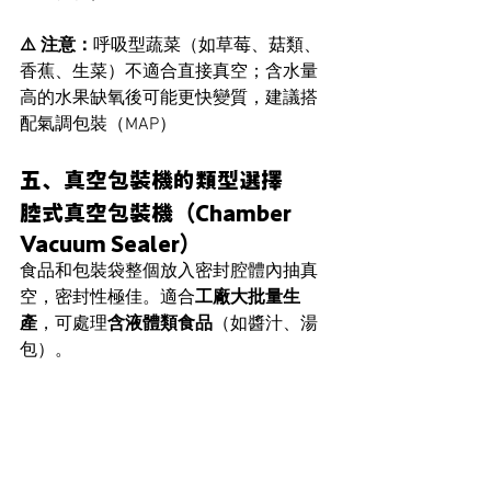
⚠️ 注意：
呼吸型蔬菜（如草莓、菇類、
香蕉、生菜）不適合直接真空；含水量
高的水果缺氧後可能更快變質，建議搭
配氣調包裝（MAP）
五、真空包裝機的類型選擇
腔式真空包裝機（Chamber 
Vacuum Sealer）
食品和包裝袋整個放入密封腔體內抽真
空，密封性極佳。適合
工廠大批量生
產
，可處理
含液體類食品
（如醬汁、湯
包）。