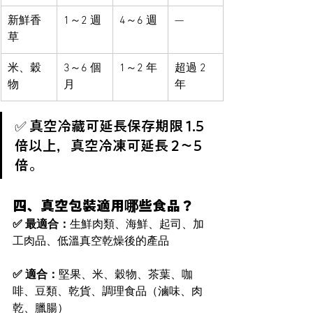
新鮮香
1～2 週
4～6 週
—
草
米、穀
3～6 個
1～2 年
超過 2 
物
月
年
✅ 真空冷藏可延長保存期限 1.5 
倍以上，真空冷凍可延長 2～5 
倍。
四、真空包裝適用哪些食品？
✅ 最適合：
生鮮肉類、海鮮、起司、加
工肉品、低溫真空乾燥後的產品
✅ 適合：
堅果、米、穀物、茶葉、咖
啡、豆類、乾貨、調理食品（滷味、肉
乾、臘腸）