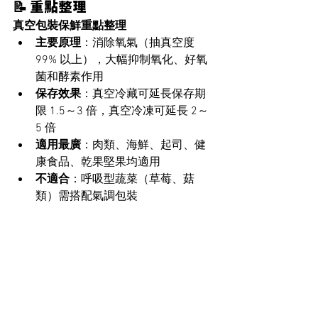
📝 重點整理
真空包裝保鮮重點整理
主要原理
：消除氧氣（抽真空度 
99% 以上），大幅抑制氧化、好氧
菌和酵素作用
保存效果
：真空冷藏可延長保存期
限 1.5～3 倍，真空冷凍可延長 2～
5 倍
適用最廣
：肉類、海鮮、起司、健
康食品、乾果堅果均適用
不適合
：呼吸型蔬菜（草莓、菇
類）需搭配氣調包裝 