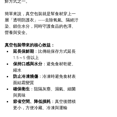
鮮方式之一。
簡單來說，真空包裝就是幫食材穿上一
層「透明防護衣」——去除氧氣、隔絕汙
染、鎖住水分，同時守護食品的色澤、
營養與安全。
真空包裝帶來的核心效益：
延長保鮮期
：比傳統保存方式延長 
1.5～5 倍以上
保持口感與水分
：避免食材乾硬、
縮水
防止冷凍燒傷
：冷凍時避免食材表
面結霜變質
確保衛生
：阻隔灰塵、濕氣、細菌
與異味
節省空間、降低損耗
：真空後體積
更小，方便冷藏、冷凍與運輸