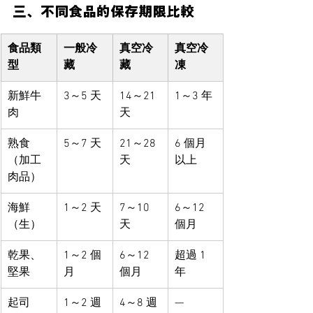
三、不同食品的保存期限比較
食品類
一般冷
真空冷
真空冷
型
藏
藏
凍
新鮮牛
3～5 天
14～21 
1～3 年
肉
天
熟食
5～7 天
21～28 
6 個月
（加工
天
以上
肉品）
海鮮
1～2 天
7～10 
6～12 
（生）
天
個月
乾果、
1～2 個
6～12 
超過 1 
堅果
月
個月
年
起司
1～2 週
4～8 週
—