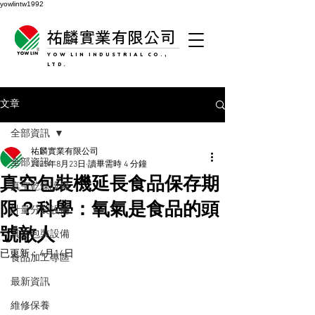
yowlintw1992
祐麟實業有限公司
YOW LIN INDUSTRIAL CO.,
LTD.
文章
全部資訊
祐麟實業有限公司
全部資訊
2025年8月23日
讀畢需時 4 分鐘
真空包裝機延長食品保存期
真空乾燥設備
限？科學：氧氣是食品的頭
計量分裝設備
號敵人
真空包裝設備
已更新：
4月14日
食品加工專區
最新資訊
維修保養