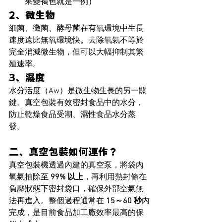
果變褐色就是一例）
2、微生物
細菌、黴菌、酵母菌在有氧環境中生長
速度遠比無氧環境快。去除氧氣不等於
完全消滅微生物，但可以大幅抑制其繁
殖速率。
3、濕度
水分活度（Aw）是微生物生長的另一關
鍵。真空包裝有效密封食品中的水分，
防止乾燥食品受潮、濕性食品水分蒸
發。
二、真空包裝如何運作？
真空包裝機透過內建的真空泵，將袋內
氧氣抽除至 
99% 以上
，再利用熱封條在
負壓狀態下密封袋口，確保外部空氣無
法再進入。整個過程通常在 
15～60 秒
內
完成，是目前食品加工廠效率最高的保