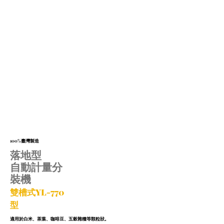
100%臺灣製造
落地型
自動計量分
裝機
雙槽式YL-770
型
適用於白米、茶葉、咖啡豆、五穀雜糧
等顆粒狀。