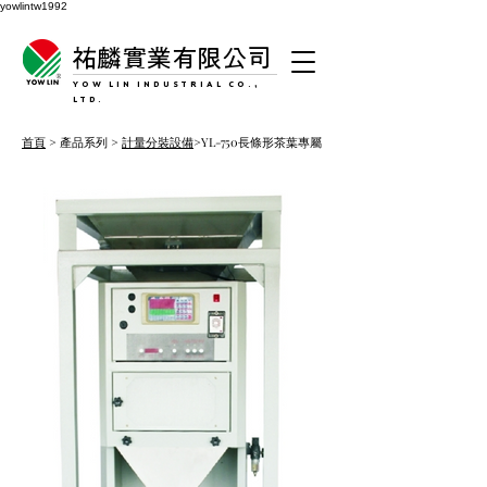
yowlintw1992
祐麟實業有限公司
YOW LIN INDUSTRIAL CO.,
LTD.
首頁
> 產品系列 >
計量分裝設備
>YL-750長條形茶葉專屬