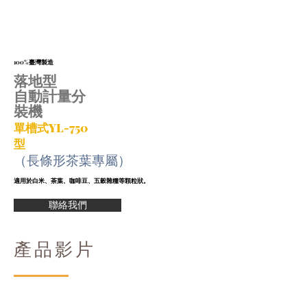
100%臺灣製造
落地型
自動計量分
裝機
單槽式YL-750
型
（長條形茶葉專屬）
適用於白米、茶葉、咖啡豆、五穀雜糧
等顆粒狀。
聯絡我們
產品影片