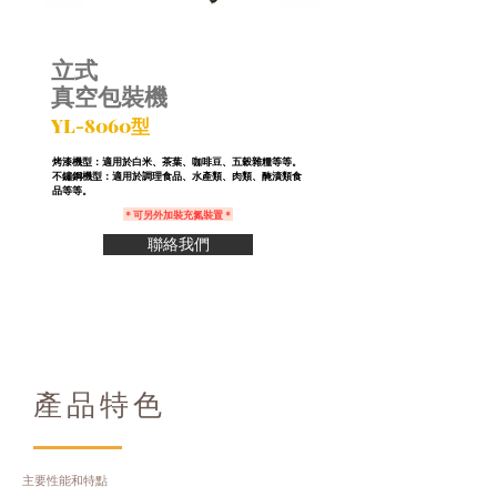
立式
真空包裝機
YL-8060型
烤漆機型：適用於白米、茶葉、咖啡豆、五穀雜糧
等等。
不鏽鋼機型：適用於調理食品、水產類、肉類、醃漬類食
品等等。
＊可另外加裝充氮裝置＊
聯絡我們
產品特色
主要性能和特點