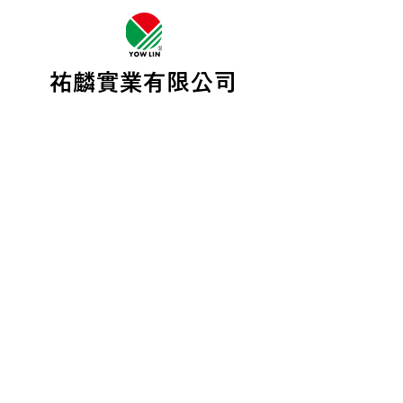
​祐麟實業有限公司
+886-4-2560-9972 (TEL)
+886-4-2560-6652
(FAX)
sales@yowlin.net
Monday to Friday 08:30-17:30