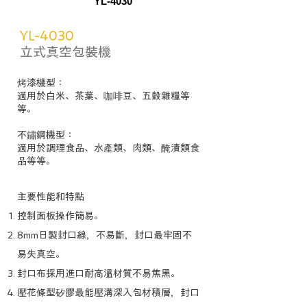
YL-4030
YL-4030
立式真空包裝機
烤漆機型：
適用於白米、茶葉、咖啡豆、五穀雜糧
等
等。
​不鏽鋼機型：
適用於調理食品、水產類、肉類、醃漬類食
品等等。
主要性能和特點​
控制面板操作簡易。
8mm日製封口線，不易斷，封口最牢固不
易失真空。
封口布採用進口耐高溫材質不易焦黑。
壓花條型矽膠最能壓溝深入包材積層，封口