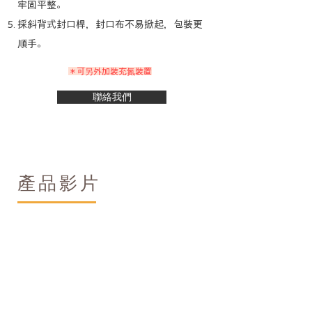
牢固平整。
​採斜背式封口桿，封口布不易掀起，包裝更
順手。
＊可另外加裝充氮裝置
聯絡我們
產品影片