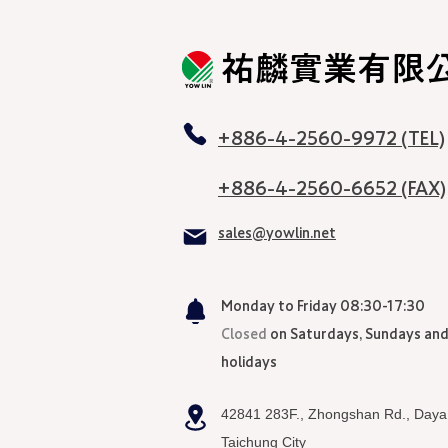
​祐麟實業有限
+886-4-2560-9972 (TEL)
+886-4-2560-6652 (FAX)
sales@yowlin.net
Monday to Friday 08:30-17:30
Closed
on Saturdays, Sundays an
holidays
42841 283F., Zhongshan Rd., Daya 
Taichung City