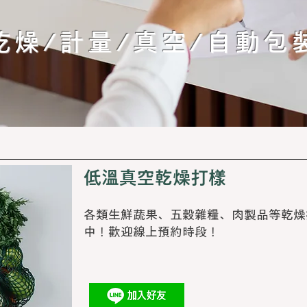
​乾燥/計量/真空/自動包
低溫真空乾燥打樣
各類生鮮蔬果、五穀雜糧、肉製品等乾燥
中！歡迎線上預約時段！​​