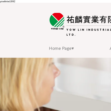
yowlintw1992
祐麟實業有
YOW LIN INDUSTRIAL
LTD.
Home Page▾