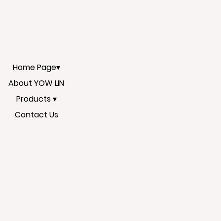
Home Page▾
About YOW LIN
Products ▾
Contact Us