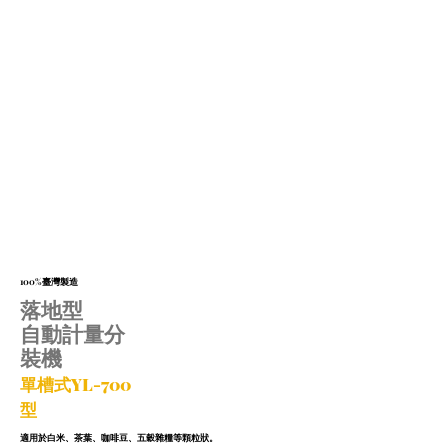
100%臺灣製造
落地型
自動計量分
裝機
單槽式YL-700
型
適用於白米、茶葉、咖啡豆、五穀雜糧
等顆粒狀。