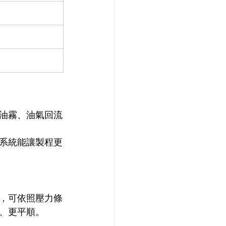
油霧、油氣回流
系統能讓製程更
，可依照壓力條
、更平順。