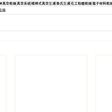
#真空乾燥
真空系統
螺桿式真空泵浦
魯氏泵浦
化工粉體乾燥
電子材料乾
設備