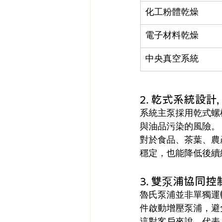
化工粉體乾燥
電子材料乾燥
中央真空系統
2. 乾式系統設
系統主泵採用乾式螺
與油品污染的風險。
對於食品、茶葉、農
穩定，也能降低後續
3. 雙泵浦協同
魯氏泵浦並非單獨運
件啟動增壓泵浦，避