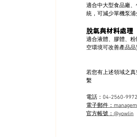
適合中大型食品廠、
統，可減少單機泵浦
脫氣與材料處理
適合液體、膠體、粉
空環境可改善產品品
若您有上述領域之真空
繫
電話：04-2560-997
電子郵件：management
官方帳號：@yowlin