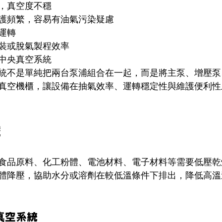
，真空度不穩
護頻繁，容易有油氣污染疑慮
運轉
裝或脫氣製程效率
中央真空系統
統不是單純把兩台泵浦組合在一起，而是將主泵、增壓泵
真空機櫃，讓設備在抽氣效率、運轉穩定性與維護便利性
域
食品原料、化工粉體、電池材料、電子材料等需要低壓乾
體降壓，協助水分或溶劑在較低溫條件下排出，降低高溫
真空系統