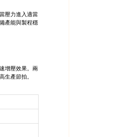
當壓力進入適當
備產能與製程穩
速增壓效果。兩
高生產節拍。