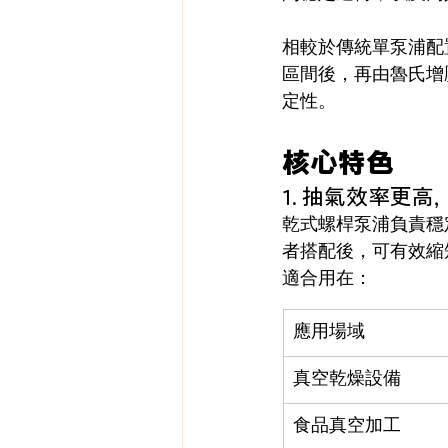
相較於傳統單泵浦配
區間後，再由魯氏增
定性。
核心特色
1. 抽氣效率更
乾式螺桿泵浦負責穩
者搭配後，可有效縮
適合用在：
應用場域
真空乾燥設備
食品真空加工