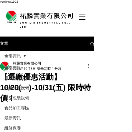
yowlintw1992
祐麟實業有限公司
YOW LIN INDUSTRIAL CO.,
LTD.
文章
全部資訊
祐麟實業有限公司
全部資訊
2025年10月8日
讀畢需時 1 分鐘
【遷廠優惠活動】
真空乾燥設備
10/20(一)-10/31(五) 限時特
計量分裝設備
價！
真空包裝設備
食品加工專區
最新資訊
維修保養