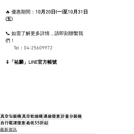
🔥 優惠期間：
10月20日(一)至10月31日
(五)
📞 如需了解更多詳情，請即刻聯繫我
們！
       Tel：04-25609972
⇓「祐麟」LINE官方帳號
真空包裝機
真空乾燥機
遷廠優惠
計量分裝幾
自行載運優惠
最低55折起
最新資訊